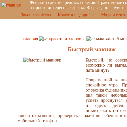
Женский сайт невредных советов. Практичные со
и просто интересные факты. Всерьез, но с чувст
Дом и хозяйство
Красота и здоровье
Мода и стиль
главная
красота и здоровье
макияж за 5 ми
Быстрый макияж
Быстрый, но сове
возможно ли выгляд
пять минут?
Современной женщи
спокойное утро. П
от звонка будильника
дня такой неболь
успеть проснуться, 
и одеть детей, 
позавтракать (это е
ключи от машины, проверить сложил ли ребенок в п
мобильный телефон.