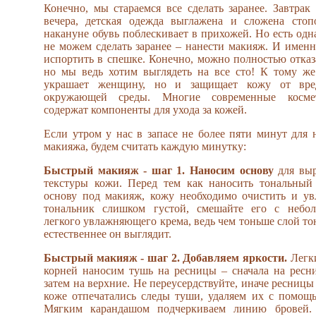
Конечно, мы стараемся все сделать заранее. Завтрак
вечера, детская одежда выглажена и сложена стоп
накануне обувь поблескивает в прихожей. Но есть одн
не можем сделать заранее – нанести макияж. И именн
испортить в спешке. Конечно, можно полностью отказа
но мы ведь хотим выглядеть на все сто! К тому же
украшает женщину, но и защищает кожу от вред
окружающей среды. Многие современные космет
содержат компоненты для ухода за кожей.
Если утром у нас в запасе не более пяти минут для 
макияжа, будем считать каждую минутку:
Быстрый макияж - шаг 1. Наносим основу
для выр
текстуры кожи. Перед тем как наносить тональны
основу под макияж, кожу необходимо очистить и ув
тональник слишком густой, смешайте его с небо
легкого увлажняющего крема, ведь чем тоньше слой то
естественнее он выглядит.
Быстрый макияж - шаг 2. Добавляем яркости.
Легк
корней наносим тушь на ресницы – сначала на ресн
затем на верхние. Не переусердствуйте, иначе ресницы
коже отпечатались следы туши, удаляем их с помощ
Мягким карандашом подчеркиваем линию бровей.