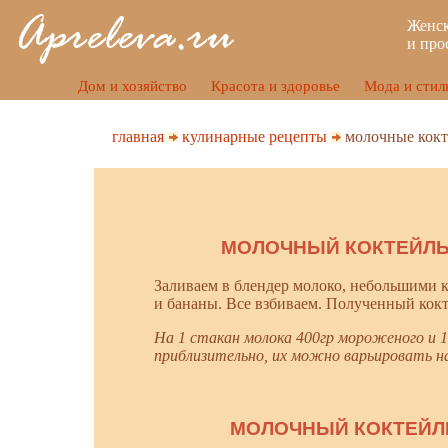
Женск
и про
Дом и хозяйство
Красота и здоровье
Мода и стил
главная
кулинарные рецепты
молочные кок
МОЛОЧНЫЙ КОКТЕЙЛЬ
Заливаем в блендер молоко, небольшими 
и бананы. Все взбиваем. Полученный кокт
На 1 стакан молока 400гр мороженого и 1
приблизительно, их можно варьировать на
МОЛОЧНЫЙ КОКТЕЙЛ