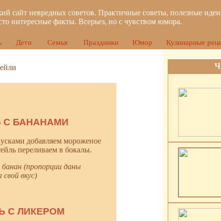
ий сайт невредных советов. Практичные советы, полезные идеи
сто интересные факты. Всерьез, но с чувством юмора.
ь
Дети
Семья
Праздники
Юмор
Кулинарные рец
Ч
тейли
 С БАНАНАМИ
кусками добавляем мороженое
ейль переливаем в бокалы.
 банан (пропорции даны
 свой вкус)
Ь С ЛИКЕРОМ