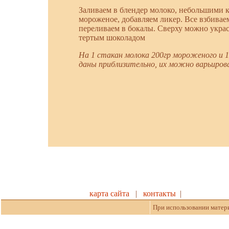
Заливаем в блендер молоко, небольшими 
мороженое, добавляем ликер. Все взбива
переливаем в бокалы. Сверху можно укра
тертым шоколадом
На 1 стакан молока 200гр мороженого и 1
даны приблизительно, их можно варьирова
карта сайта
|
контакты
|
При использовании матери