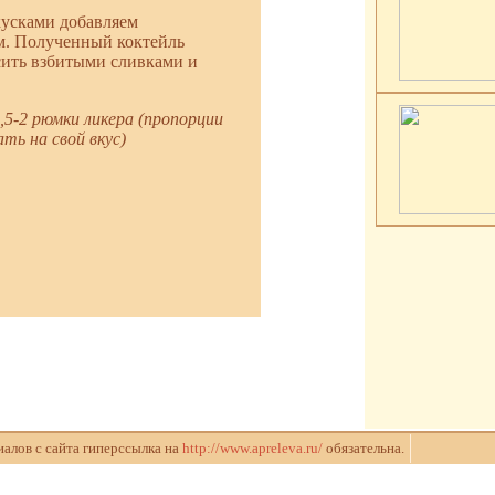
кусками добавляем
ем. Полученный коктейль
сить взбитыми сливками и
,5-2 рюмки ликера (пропорции
ть на свой вкус)
алов с сайта гиперссылка на
http://www.apreleva.ru/
обязательна.