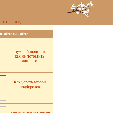
епты
и т.д.
итайте на сайте:
Разумный шоппинг -
как не потратить
лишнего
Как убрать второй
подбородок