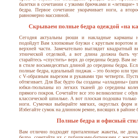
балетки в сочетании с узкими брючками и «летящие» 
бедра. Первое сочетание укорачивает ноги, а втор
равномерно массивной.
Скрываем полные бедра одеждой «на к
Сегодня актуальны рюши и накладные карманы н
подойдут Вам хлопковые блузки с круглым воротом и
верхней части. Замечательно выглядит квадратный в
этнической отделкой, а вот длина должна быть чу
старайтесь «спустить» верх до середины бедер. Вам не
в стиле восьмидесятых длиной до середины бедра. Есл
полные бедра, идеальный пиджак – это болеро или тр
с V-образным вырезом и рукавами три четверти. Пусть
обтягивает. Для Вас будто бы созданы «алладины» (шпи
юбки-тюльпаны из легких тканей до середины коле
прямого покроя. Сочетайте все это великолепие с обу
классической шпильке. А вот плоская подошва только 
ноги. Сумочки выбирайте мягких, округлых форм и 
Избегайте сумок на длинном ремне, висящих в районе б
Полные бедра и офисный сти
Вам отлично подходят приталенные жакеты, не дохо
бедра, сочетайте их с рубашками-батниками с жестк