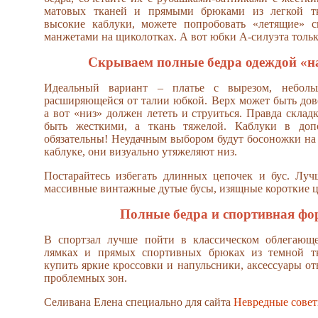
матовых тканей и прямыми брюками из легкой тк
высокие каблуки, можете попробовать «летящие» 
манжетами на щиколотках. А вот юбки А-силуэта тольк
Скрываем полные бедра одеждой «н
Идеальный вариант – платье с вырезом, небол
расширяющейся от талии юбкой. Верх может быть до
а вот «низ» должен лететь и струиться. Правда скла
быть жесткими, а ткань тяжелой. Каблуки в доп
обязательны! Неудачным выбором будут босоножки на
каблуке, они визуально утяжеляют низ.
Постарайтесь избегать длинных цепочек и бус. Луч
массивные винтажные дутые бусы, изящные короткие ц
Полные бедра и спортивная фо
В спортзал лучше пойти в классическом облегающ
лямках и прямых спортивных брюках из темной тк
купить яркие кроссовки и напульсники, аксессуары от
проблемных зон.
Селивана Елена специально для сайта
Невредные сове