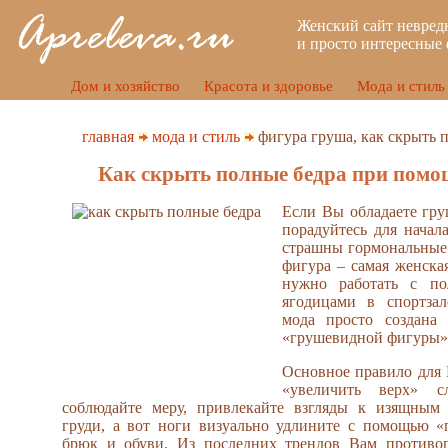
Женский сайт невред
и просто интересные 
Дом и хозяйство
Красота и здоровье
Мода и стиль
главная
мода и стиль
фигура груша, как скрыть 
Как скрыть полные бедра при пом
Если Вы обладаете гр
порадуйтесь для начал
страшны гормональные
фигура – самая женска
нужно работать с п
ягодицами в спортзал
мода просто создана 
«грушевидной фигуры»
Основное правило для 
«увеличить верх» с
соблюдайте меру, привлекайте взгляды к изящным з
груди, а вот ноги визуально удлините с помощью «
брюк и обуви. Из последних трендов Вам противоп