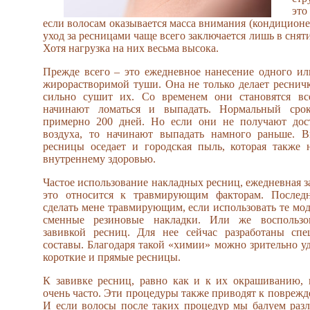
это
если волосам оказывается масса внимания (кондиционеры
уход за ресницами чаще всего заключается лишь в снят
Хотя нагрузка на них весьма высока.
Прежде всего – это ежедневное нанесение одного ил
жирорастворимой туши. Она не только делает реснич
сильно сушит их. Со временем они становятся вс
начинают ломаться и выпадать. Нормальный сро
примерно 200 дней. Но если они не получают дос
воздуха, то начинают выпадать намного раньше. 
ресницы оседает и городская пыль, которая также 
внутреннему здоровью.
Частое использование накладных ресниц, ежедневная з
это относится к травмирующим факторам. Послед
сделать мене травмирующим, если использовать те мод
сменные резиновые накладки. Или же воспользов
завивкой ресниц. Для нее сейчас разработаны сп
составы. Благодаря такой «химии» можно зрительно у
короткие и прямые ресницы.
К завивке ресниц, равно как и к их окрашиванию, 
очень часто. Эти процедуры также приводят к поврежд
И если волосы после таких процедур мы балуем раз