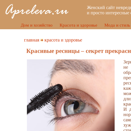
Женский сайт невред
и просто интересные 
Дом и хозяйство
Красота и здоровье
Мода и стиль
главная
красота и здоровье
Красивые ресницы – секрет прекрасн
Зер
не
обр
пре
ре
ка
мо
д
кра
И д
нор
са
хуж
стр