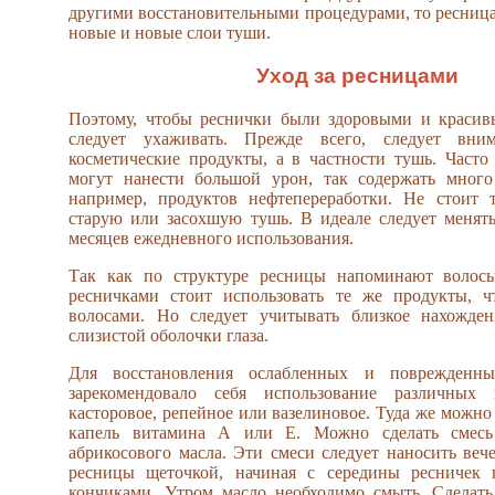
другими восстановительными процедурами, то ресница
новые и новые слои туши.
Уход за ресницами
Поэтому, чтобы реснички были здоровыми и красив
следует ухаживать. Прежде всего, следует вним
косметические продукты, а в частности тушь. Част
могут нанести большой урон, так содержать много
например, продуктов нефтепереработки. Не стоит т
старую или засохшую тушь. В идеале следует менят
месяцев ежедневного использования.
Так как по структуре ресницы напоминают волосы
ресничками стоит использовать те же продукты, ч
волосами. Но следует учитывать близкое нахожден
слизистой оболочки глаза.
Для восстановления ослабленных и поврежденн
зарекомендовало себя использование различных 
касторовое, репейное или вазелиновое. Туда же можно
капель витамина А или Е. Можно сделать смесь
абрикосового масла. Эти смеси следует наносить ве
ресницы щеточкой, начиная с середины ресничек
кончиками. Утром масло необходимо смыть. Сделать