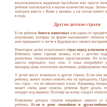
воспользоваться надувным бассейном или просто бол
ребенок поплескается в малом количестве воды. Затем
поиграть вместе с Вами у кромки, а уж потом начнет 
в воду.
Другие детские страхи
Если ребенок
боится животных
или каких-то предмет
игрушками, которые по форме напоминают объекты ег
ним привыкнет и легче в будущем все сможет восприня
Некоторые детки испытывают
страх перед клоунами 
Избежать таких страхов можно, если с детства хо
различные театрализованные представления. Но если
просто переждите этот этап. А пока попробуйте 
маскарад дома, использую маленькие, добродушные ма
У детей могут возникать и другие страхи. Если они 
ребенку, значит нужно помочь ему их преодолеть. Одн
что страх - это не обязательно плохо. Например, боязн
может очень даже помочь: ребенок будет делать э
попадет под машину. Поэтому ко всему следует относит
Появление детских страхов напрямую зависит от 
ребенка.
Если в доме спокойная и дружелюбная