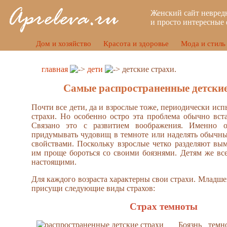
Женский сайт невред
и просто интересные 
Дом и хозяйство
Красота и здоровье
Мода и стиль
главная
дети
детские страхи.
Самые распространенные детские
Почти все дети, да и взрослые тоже, периодически ис
страхи. Но особенно остро эта проблема обычно встае
Связано это с развитием воображения. Именно о
придумывать чудовищ в темноте или наделять обычн
свойствами. Поскольку взрослые четко разделяют вым
им проще бороться со своими боязнями. Детям же вс
настоящими.
Для каждого возраста характерны свои страхи. Младше
присущи следующие виды страхов:
Страх темноты
Боязнь темн