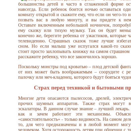
большинства детей и часто в сглаженной форме ост
навсегда. Если ребенок боится ночью оставаться один
комнату открытой и скажите ему, что если он чего-то и
позвать вас в любую минуту, и вы придете к нему
Оставьте включенным небольшой ночничок, попробуй
ему сказку или тихую музыку. Так он будет меньш
конечно же, берегите ребенка от ужастиков, которые 
телевидению. Страшных сказок тоже лучше избегат
сном. Но если малыш уже испугался какой-то сказо
стоит просто захлопывать книжку на самом страшном м
расскажите ребенку, что все закончилось хорошо.
Поскольку монстры под кроватью – плод детской фанта
от них может быть воображаемым – соорудите с р
палочку или меч-кладенец, которого будут бояться чуд
Страх перед техникой и бытовыми п
Многие дети опасаются пылесосов, дрелей, электри
прочих шумных аппаратов. Также страх могут 
эскалаторы. В данном случае знание – лучший лекарь.
как и зачем работают эти механизмы. Объясн
«самостоятельность» - только видимость. На самом дел
то, для чего предназначены и в любой момент мог
человеком. Хотя осторожность детям при общении с те