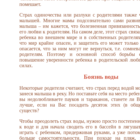
помешает.
Страх одиночества или разлуки с родителями также ч
малышей. Многие мамы подсознательно сами развив
малыша – им кажется, что болезненная привязанность
его любви к родителям. На самом деле, этот страх связ
ребенка во внешнем мире и в собственных родителя
что мир крайне опасен, и защитить его может только
опасается, что за ним могут не вернуться, т.е. сомнев
родителям. Поэтому и основной способ борьбы 
повышение уверенности ребенка в родительской люб
силах.
Боязнь воды
Некоторые родители считают, что страх перед водой м
занеся малыша в реку. Но поставьте себя на место ребе
вы недолюбливаете пауков и тараканов, станете ли 
лучше, если на Вас посадить десяток этих (в обще
существ?
Чтобы преодолеть страх воды, нужно просто постепенн
к воде и для начала сводить его в бассейн в лягуша
играть с ребенком, придерживая руками, а уже потом
больше самостоятельности. При походе на пляж,