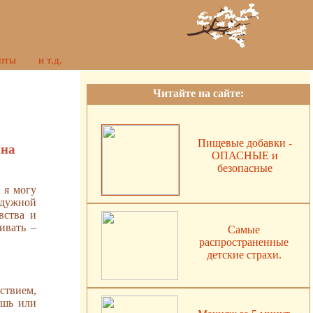
пты
и т.д.
Читайте на сайте:
Пищевые добавки -
 на
ОПАСНЫЕ и
безопасные
 я могу
адужной
вства и
ивать –
Самые
распространенные
детские страхи.
ствием,
ишь или