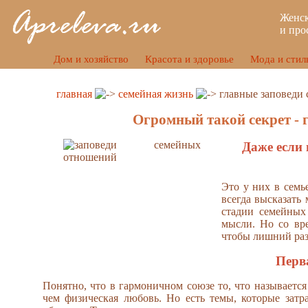
Женск
и про
Дом и хозяйство
Красота и здоровье
Мода и стил
главная
семейная жизнь
главные заповеди
Огромный такой секрет - 
Даже если 
Это у них в семь
всегда высказать
стадии семейных
мысли. Но со вре
чтобы лишний раз
Перв
Понятно, что в гармоничном союзе то, что называетс
чем физическая любовь. Но есть темы, которые зат