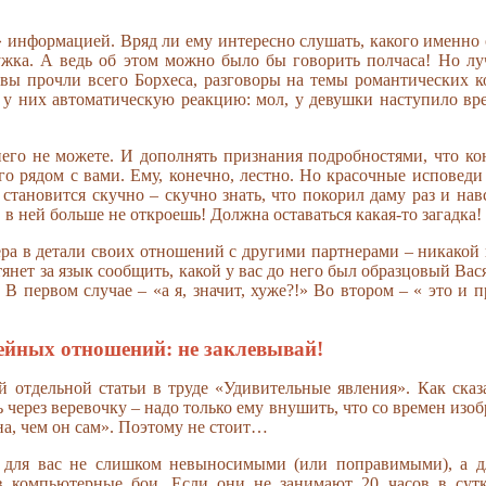
 информацией. Вряд ли ему интересно слушать, какого именно 
ужка. А ведь об этом можно было бы говорить полчаса! Но лу
вы прочли всего Борхеса, разговоры на темы романтических к
 у них автоматическую реакцию: мол, у девушки наступило вр
 него не можете. И дополнять признания подробностями, что ко
го рядом с вами. Ему, конечно, лестно. Но красочные исповеди
становится скучно – скучно знать, что покорил даму раз и навс
в ней больше не откроешь! Должна оставаться какая-то загадка!
нера в детали своих отношений с другими партнерами – никакой 
янет за язык сообщить, какой у вас до него был образцовый Вас
В первом случае – «а я, значит, хуже?!» Во втором – « это и 
ейных отношений: не заклевывай!
й отдельной статьи в труде «Удивительные явления». Как сказ
через веревочку – надо только ему внушить, что со времен изоб
а, чем он сам». Поэтому не стоит…
и, для вас не слишком невыносимыми (или поправимыми), а д
 в компьютерные бои. Если они не занимают 20 часов в сут