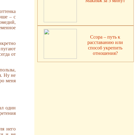
Макияж за 5 минут
оттенка
чше – с
омедий,
еменное
Ссора – путь к
расставанию или
нкретно
способ укрепить
 пугают
отношения?
егда от
пользы,
я. Ну не
про меня
ал один
ретения
ля него
ки и не