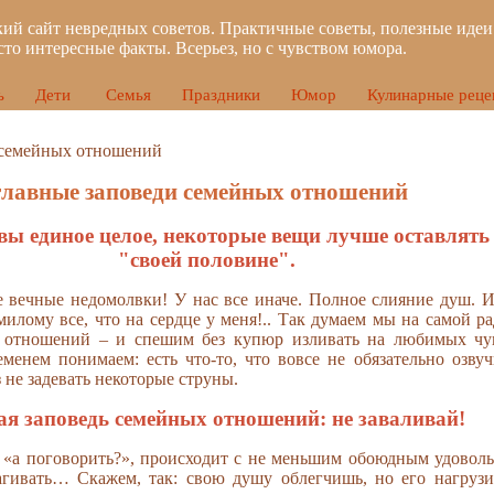
ий сайт невредных советов. Практичные советы, полезные идеи
сто интересные факты. Всерьез, но с чувством юмора.
ь
Дети
Семья
Праздники
Юмор
Кулинарные реце
 семейных отношений
главные заповеди семейных отношений
вы единое целое, некоторые вещи лучше оставлять
"своей половине".
е вечные недомолвки! У нас все иначе. Полное слияние душ. И
 милому все, что на сердце у меня!.. Так думаем мы на самой р
 отношений – и спешим без купюр изливать на любимых чу
менем понимаем: есть что-то, что вовсе не обязательно озвуч
 не задевать некоторые струны.
ая заповедь семейных отношений: не заваливай!
я «а поговорить?», происходит с не меньшим обоюдным удоволь
рагивать… Скажем, так: свою душу облегчишь, но его нагруз