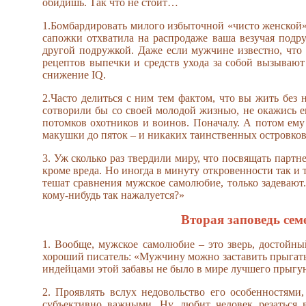
обидишь. Так что не стоит…
1.Бомбардировать милого избыточной «чисто женской»
сапожки отхватила на распродаже ваша везучая подр
другой подружкой. Даже если мужчине известно, что 
рецептов выпечки и средств ухода за собой вызывают
снижение IQ.
2.Часто делиться с ним тем фактом, что вы жить без
сотворили бы со своей молодой жизнью, не окажись е
потомков охотников и воинов. Поначалу. А потом ему 
макушки до пяток – и никаких таинственных островков 
3. Уж сколько раз твердили миру, что посвящать парт
кроме вреда. Но иногда в минуту откровенности так и т
тешат сравнения мужское самолюбие, только задевают. 
кому-нибудь так нажалуется?»
Вторая заповедь сем
1. Вообще, мужское самолюбие – это зверь, достойны
хороший писатель: «Мужчину можно заставить прыгать 
индейцами этой забавы не было в мире лучшего прыгун
2. Проявлять вслух недовольство его особенностям
субъективно важными. Ну, любит человек резаться