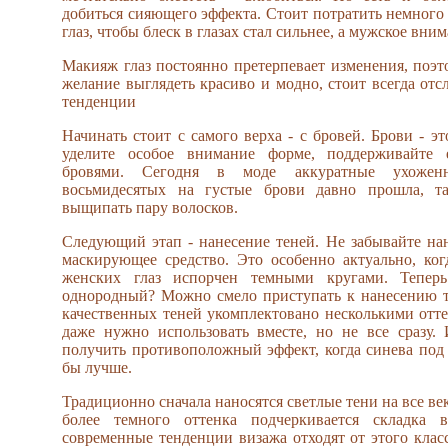
добиться сияющего эффекта. Стоит потратить немного
глаз, чтобы блеск в глазах стал сильнее, а мужское вни
Макияж глаз постоянно претерпевает изменения, поэто
желание выглядеть красиво и модно, стоит всегда отс
тенденции
Начинать стоит с самого верха - с бровей. Брови - эт
уделите особое внимание форме, поддерживайте 
бровями. Сегодня в моде аккуратные ухожен
восьмидесятых на густые брови давно прошла, т
выщипать пару волосков.
Следующий этап - нанесение теней. Не забывайте нан
маскирующее средство. Это особенно актуально, ко
женских глаз испорчен темными кругами. Тепер
однородный? Можно смело приступать к нанесению т
качественных теней укомплектовано несколькими отт
даже нужно использовать вместе, но не все сразу.
получить противоположный эффект, когда синева под 
бы лучше.
Традиционно сначала наносятся светлые тени на все ве
более темного оттенка подчеркивается складка 
современные тенденции визажа отходят от этого класс