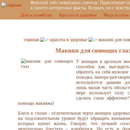
Женский сайт невредных советов. Практичные со
и просто интересные факты. Всерьез, но с чувст
Дом и хозяйство
Красота и здоровье
Мода и стиль
главная
красота и здоровье
макияж для сия
Макияж для сияющих глаз
У женщин в арсенале мно
способов как выглядет
обратить на себя мужское
походка, манера разговари
используется дамами д
лишь малая часть обольс
мере использует силу 
сделать глаза эффектнее
помощи макияжа!
Блеск в глазах - отличительная черта женщин здоровы
на подсознательном уровне будут обращать внимание
которых кипит жизнь. Говорят, что лучший спосо
мечтательно блестеть – влюбиться. Но есть и бол