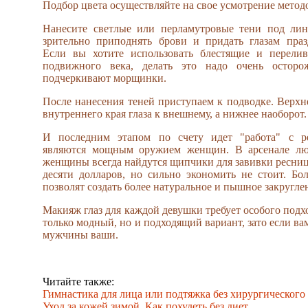
Подбор цвета осуществляйте на свое усмотрение метод
Нанесите светлые или перламутровые тени под лин
зрительно приподнять брови и придать глазам праз
Если вы хотите использовать блестящие и перели
подвижного века, делать это надо очень осторо
подчеркивают морщинки.
После нанесения теней приступаем к подводке. Верхне
внутреннего края глаза к внешнему, а нижнее наоборот.
И последним этапом по счету идет "работа" с р
являются мощным оружием женщин. В арсенале лю
женщины всегда найдутся щипчики для завивки ресниц
десяти долларов, но сильно экономить не стоит. Бо
позволят создать более натуральное и пышное закругле
Макияж глаз для каждой девушки требует особого подх
только модный, но и подходящий вариант, зато если вам
мужчины ваши.
Читайте также:
Гимнастика для лица или подтяжка без хирургического
Уход за кожей зимой.
Как похудеть без диет