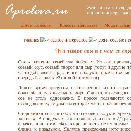
Женский сайт невред
и просто интересные 
Дом и хозяйство
Красота и здоровье
Мода и стиль
главная
разное интересное
соя и соевые п
Что такое соя и с чем её ед
Соя - растение семейства бобовых. Из сои произво
соевый соус, соевый творог или сыр (тофу) и другие 
часто добавляют в различные продукты в качестве нап
очередь благодаря её низкой стоимости)
Долгое время продукты, изготовленные из этого раст
большой популярностью в мире. Однако, в последнее
сое не столь однозначно. В прессе появляются 
исследованиях, результаты которых часто противоречи
Сторонники сои считают, что соевые продукты чрезв
здоровья. В продуктах, изготовленных из сои в 2,5 раз
в мясе, при этом сбалансированность незаменимых 
близка к идеальной. Являясь прекрасным источнико