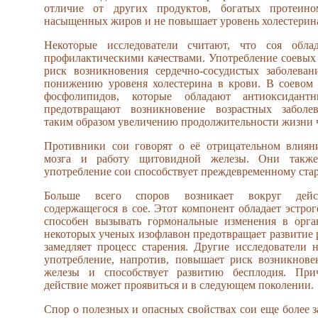
отличие от других продуктов, богатых протеино
насыщенных жиров и не повышает уровень холестерина
Некоторые исследователи считают, что соя обла
профилактическими качествами. Употребление соевых
риск возникновения сердечно-сосудистых заболеван
понижению уровеня холестерина в крови. В соевом 
фосфолипидов, которые обладают антиоксидан
предотвращают возникновение возрастных заболев
таким образом увеличению продолжительности жизни 
Противники сои говорят о её отрицательном влияни
мозга и работу щитовидной железы. Они также
употребление сои способствует преждевременному ста
Больше всего споров возникает вокруг дейст
содержащегося в сое. Этот компонент обладает эстро
способен вызывать гормональные изменения в орг
некоторых ученых изофлавон предотвращает развитие 
замедляет процесс старения. Другие исследователи н
употребление, напротив, повышает риск возникнове
железы и способствует развитию бесплодия. При
действие может проявиться и в следующем поколении.
Спор о полезных и опасных свойствах сои еще более з