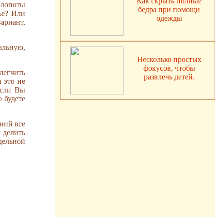
Как скрыть полные
хлопоты
бедра при помощи
ье? Или
одежды
ариант,
альную,
Несколько простых
фокусов, чтобы
легчить
развлечь детей.
 это не
если Вы
о будете
ний все
я делить
дельной