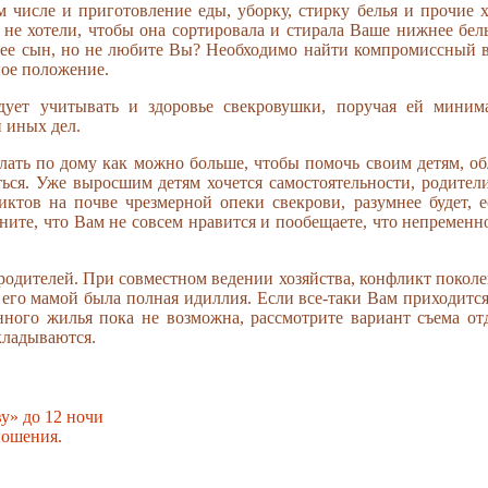
ом числе и приготовление еды, уборку, стирку белья и прочие 
 не хотели, чтобы она сортировала и стирала Ваше нижнее бел
 ее сын, но не любите Вы? Необходимо найти компромиссный в
ное положение.
едует учитывать и здоровье свекровушки, поручая ей миним
 иных дел.
лать по дому как можно больше, чтобы помочь своим детям, об
ться. Уже выросшим детям хочется самостоятельности, родители
иктов на почве чрезмерной опеки свекрови, разумнее будет, 
сните, что Вам не совсем нравится и пообещаете, что непременн
родителей. При совместном ведении хозяйства, конфликт поколе
с его мамой была полная идиллия. Если все-таки Вам приходитс
нного жилья пока не возможна, рассмотрите вариант съема от
кладываются.
у» до 12 ночи
ношения.