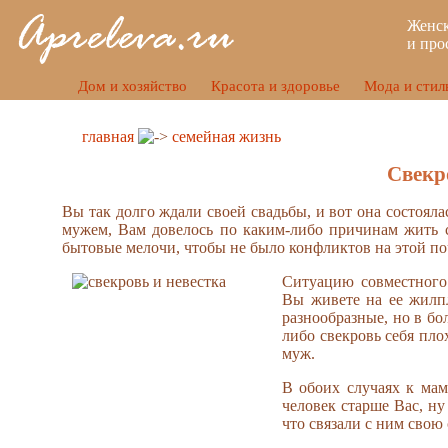
Женск
и про
Дом и хозяйство
Красота и здоровье
Мода и стил
главная
семейная жизнь
Свекр
Вы так долго ждали своей свадьбы, и вот она состоял
мужем, Вам довелось по каким-либо причинам жить с 
бытовые мелочи, чтобы не было конфликтов на этой поч
Ситуацию совместного 
Вы живете на ее жилп
разнообразные, но в бо
либо свекровь себя пло
муж.
В обоих случаях к мам
человек старше Вас, ну
что связали с ним свою 