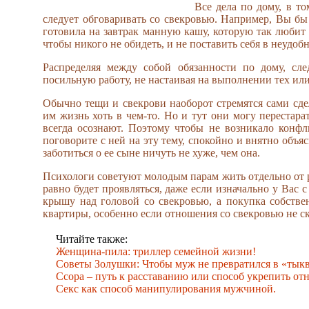
Все дела по дому, в т
следует обговаривать со свекровью. Например, Вы бы
готовила на завтрак манную кашу, которую так любит
чтобы никого не обидеть, и не поставить себя в неудоб
Распределяя между собой обязанности по дому, сл
посильную работу, не настаивая на выполнении тех или
Обычно тещи и свекрови наоборот стремятся сами сде
им жизнь хоть в чем-то. Но и тут они могу перестара
всегда осознают. Поэтому чтобы не возникало конфл
поговорите с ней на эту тему, спокойно и внятно объя
заботиться о ее сыне ничуть не хуже, чем она.
Психологи советуют молодым парам жить отдельно от 
равно будет проявляться, даже если изначально у Вас 
крышу над головой со свекровью, а покупка собстве
квартиры, особенно если отношения со свекровью не с
Читайте также:
Женщина-пила: триллер семейной жизни!
Советы Золушки: Чтобы муж не превратился в «тыкв
Ссора – путь к расставанию или способ укрепить от
Секс как способ манипулирования мужчиной.