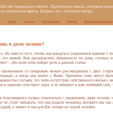
ий сайт невредных советов. Практичные советы, полезные идеи
сто интересные факты. Всерьез, но с чувством юмора.
ь
Дети
Семья
Праздники
Юмор
Кулинарные реце
овь в доме хозяин?
ась. Но вместо того, чтобы наслаждаться уединением вдвоем с 
его мамой. Как распределять обязанности по дому, готовку и
ве? – обо всем этом пойдет речь в данной статье.
проживания со свекровью можно рассматривать с двух сторон
лощади, и когда она живет с Вами. Причины тому могут быт
льшинстве случаев, это либо отсутствие собственного жилья у 
хо и одиноко чувствует одна, и ее забирает к вам любящий сын, 
е благоверного нужно относиться с уважением, даже потому ч
 и не стоит забывать, что она родила человека, которого вы так
судьбу, а значит и она для Вас теперь не чужой человек.