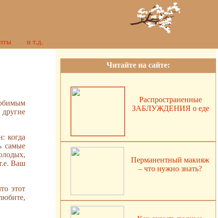
пты
и т.д.
Читайте на сайте:
Распространенные
любимым
ЗАБЛУЖДЕНИЯ о еде
 другие
: когда
ь самые
молодых,
Перманентный макияж
т.е. Ваш
– что нужно знать?
то этот
 любите,