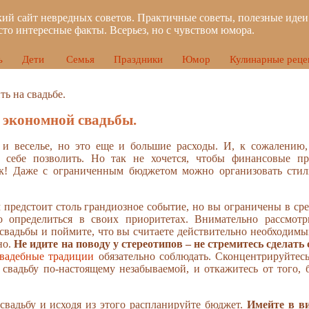
ий сайт невредных советов. Практичные советы, полезные идеи
сто интересные факты. Всерьез, но с чувством юмора.
ь
Дети
Семья
Праздники
Юмор
Кулинарные реце
ть на свадьбе.
 экономной свадьбы.
 и веселье, но это еще и большие расходы. И, к сожалению,
 себе позволить. Но так не хочется, чтобы финансовые п
ик! Даже с ограниченным бюджетом можно организовать сти
м предстоит столь грандиозное событие, но вы ограничены в ср
о определиться в своих приоритетах. Внимательно рассмотр
свадьбы и поймите, что вы считаете действительно необходимым
но.
He идите на поводу у стереотипов – не стремитесь сделать 
вадебные традиции
обязательно соблюдать. Сконцентрируйтесь
 свадьбу по-настоящему незабываемой, и откажитесь от того, б
 свадьбу и исходя из этого распланируйте бюджет.
Имейте в ви