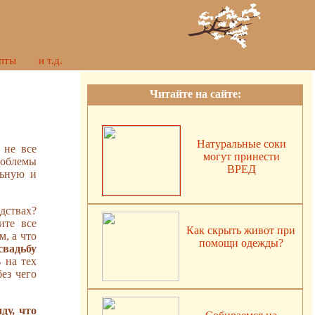
пты
и т.д.
Читайте на сайте:
Натуральные соки
 не все
могут принести
роблемы
ВРЕД
льную и
едствах?
ите все
Как скрыть живот при
, а что
помощи одежды?
свадьбу
 на тех
ез чего
ду, что