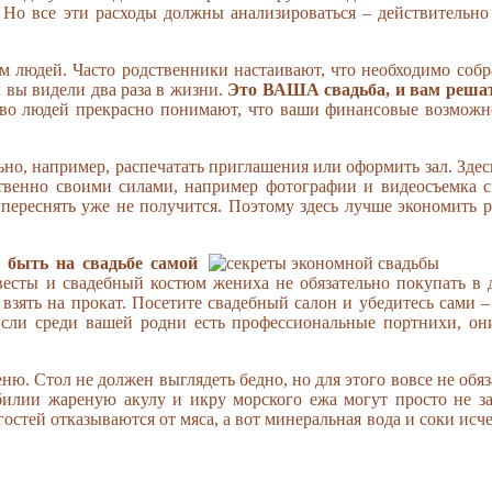
. Но все эти расходы должны анализироваться – действительно
ам людей. Часто родственники настаивают, что необходимо собр
 вы видели два раза в жизни.
Это ВАША свадьба, и вам решат
ство людей прекрасно понимают, что ваши финансовые возможн
ьно, например, распечатать приглашения или оформить зал. Здес
ственно своими силами, например фотографии и видеосъемка с
 переснять уже не получится. Поэтому здесь лучше экономить р
и быть на свадьбе самой
евесты и свадебный костюм жениха не обязательно покупать в 
взять на прокат. Посетите свадебный салон и убедитесь сами –
 Если среди вашей родни есть профессиональные портнихи, он
ню. Стол не должен выглядеть бедно, но для этого вoвсе не обя
билии жареную акулу и икру морского ежа могут просто не за
стей отказываются от мяса, а вот минеральная вода и соки исч