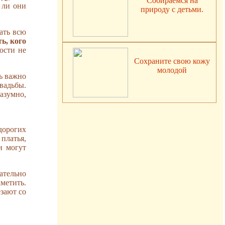
Собираемся на
 ли они
природу с детьми.
ать всю
ь, кого
ости не
Сохраните свою кожу
молодой
ь важно
вадьбы.
азумно,
дорогих
 платья,
и могут
зательно
метить.
езают со