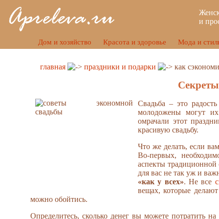
Женск
и про
Дом и хозяйство
Красота и здоровье
Мода и стил
главная
праздники и подарки
как сэкономи
Секреты
Свадьба – это радость
молодожены могут их
омрачали этот праздн
красивую свадьбу.
Что же делать, если ва
Во-первых, необходим
аспекты традиционной 
для вас не так уж и важ
«как у всех»
. Не все
с
вещах, которые делают
можно обойтись.
Определитесь, сколько денег вы можете потратить на