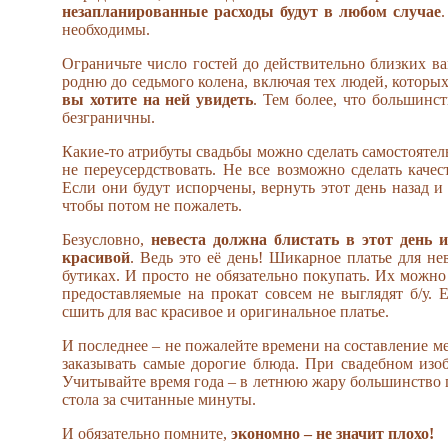
незапланированные расходы будут в любом случае
необходимы.
Ограничьте число гостей до действительно близких в
родню до седьмого коленa, включая тех людей, которых
вы хотите на ней yвидеть
. Тем более, что большин
безграничны.
Какие-то атрибуты свадьбы можно сделать самостоятел
не переусердствовать. Не все возможно сделать каче
Если они будут испорчены, вернуть этот день назад и
чтобы потом не пожалеть.
Безусловно,
невеста должна блистать в этот день 
красивой
. Ведь это её день! Шикарное платье для н
бутиках. И просто не обязательно покупать. Их можно 
предоставляемые на прокат совсем не выглядят б/у.
сшить для вас красивое и оригинальное платье.
И последнее – не пожалейте времени на составление ме
заказывать самые дорогие блюда. При свадебном изо
Учитывайте время года – в летнюю жару большинство го
стола за считанные минуты.
И обязательно помните,
экономно – не значит плохо!