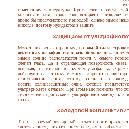
чу
изменениям температуры. Кроме того, в состав той
увлажняет глаза, входит соль, которая не позволяет гл
вроде бы предусмотрено природой, однако зимой наши
никогда, поэтому нуждаются в защите.
Защищаем от ультрафиоле
Может показаться странным, но
зимой глаза страда
действия ультрафиолета в разы больше
, нежели лето
зимой солнце располагается почти у самого горизо
слепит глаза. Да и отражающая поверхность снега 
высокая, значительно выше, чем у асфальта. Отраж
действуют на сетчатку и могут запросто спровоцир
или снижение зрения. Поэтому, в солнечные и яркие д
носить солнцезащитные очки, которые препятств
ультрафиолета к глазам. При этом надо помнить, что 
темные очки пропускают ультрафиолетовые лучи, а 
глаза.
Холодовой конъюнктиви
Так называемый холодовый конъюнктивит проявляе
слезотечением, покраснением и зудом в области гл