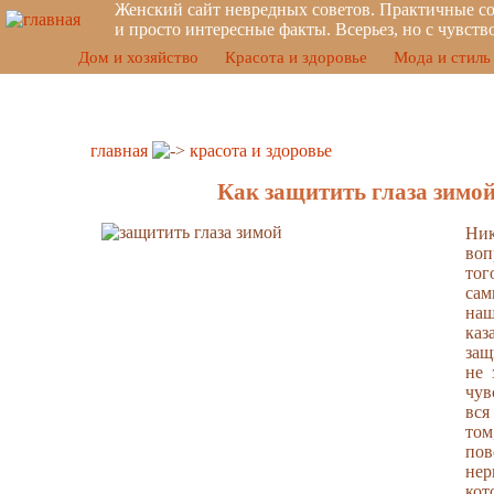
Женский сайт невредных советов. Практичные со
и просто интересные факты. Всерьез, но с чувст
Дом и хозяйство
Красота и здоровье
Мода и стиль
главная
красота и здоровье
Как защитить глаза зимо
Ник
во
тог
са
наш
каз
защ
не 
чув
вся
том
пов
не
кот