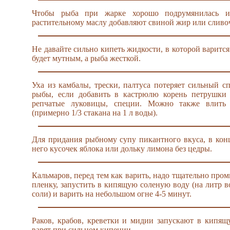
Чтобы рыба при жарке хорошо подрумянилась и
растительному маслу добавляют свиной жир или сливо
Не давайте сильно кипеть жидкости, в которой варится
будет мутным, а рыба жесткой.
Уха из камбалы, трески, палтуса потеряет сильный с
рыбы, если добавить в кастрюлю корень петрушки и
репчатые луковицы, специи. Можно также влить 
(примерно 1/3 стакана на 1 л воды).
Для придания рыбному супу пикантного вкуса, в конц
него кусочек яблока или дольку лимона без цедры.
Кальмаров, перед тем как варить, надо тщательно пром
пленку, запустить в кипящую соленую воду (на литр в
соли) и варить на небольшом огне 4-5 минут.
Раков, крабов, креветки и мидии запускают в кипя
варят при сильном кипении.