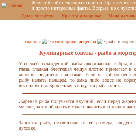
Женский сайт невредных советов. Практичные со
и просто интересные факты. Всерьез, но с чувст
Дом и хозяйство
Красота и здоровье
Мода и стиль
главная
кулинарные рецепты
рыба и мореп
Кулинарные советы - рыба и мореп
У свежей охлажденной рыбы ярко-красные жабры, вы
глаза, гладкая блестящая чешуя плотно прилегает к к
хорошо соединено с костями. Если на доброкачеств
рыбу нажать пальцем, то ямка либо вовсе не образ
восполняется. Брошенная в воду, эта рыба тонет.
Жареная рыба получается вкусной, если перед жарен
молоке, затем обвалять в муке и жарить в кипящем рас
Запекать рыбу, независимо от её размера, следует
духовке.