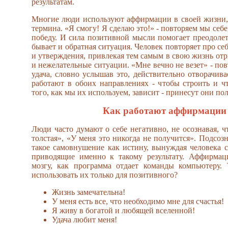
результатам.
Многие люди используют аффирмации в своей жизни, 
термина. «Я смогу! Я сделаю это!» - повторяем мы себе
победу. И сила позитивной мысли помогает преодолет
бывает и обратная ситуация. Человек повторяет про се
и утверждения, привлекая тем самым в свою жизнь от
и нежелательные ситуации. «Мне вечно не везет» - пов
удача, словно услышав это, действительно отворачива
работают в обоих направлениях - чтобы строить и ч
того, как мы их используем, зависит - принесут они пол
Как работают аффирмации
Люди часто думают о себе негативно, не осознавая, ч
толстая», «У меня это никогда не получится». Подсоз
такое самовнушение как истину, вынуждая человека с
приводящие именно к такому результату. Аффирмац
мозгу, как программа отдает команды компьютеру.
использовать их только для позитивного?
Жизнь замечательна!
У меня есть все, что необходимо мне для счастья!
Я живу в богатой и любящей вселенной!
Удача любит меня!