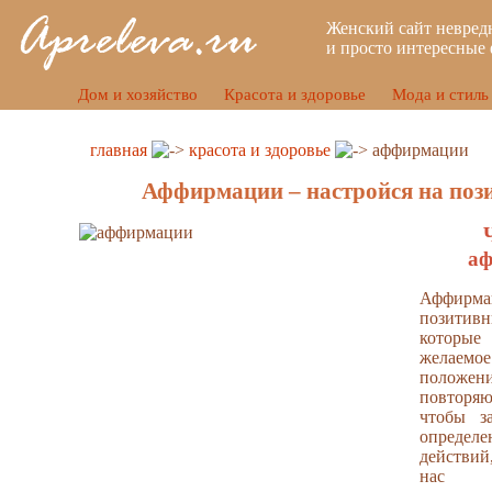
Женский сайт невред
и просто интересные 
Дом и хозяйство
Красота и здоровье
Мода и стиль
главная
красота и здоровье
аффирмации
Аффирмации – настройся на поз
а
Аффир
позитив
котор
желаем
положе
повторя
чтобы з
определ
действий
нас к