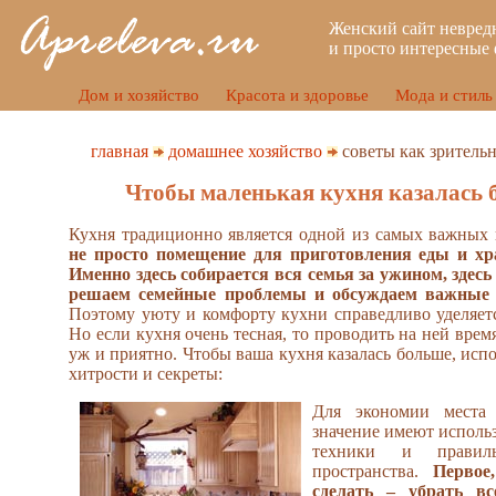
Женский сайт невред
и просто интересные 
Дом и хозяйство
Красота и здоровье
Мода и стиль
главная
домашнее хозяйство
советы как зритель
Чтобы маленькая кухня казалась
Кухня традиционно является одной из самых важных 
не просто помещение для приготовления еды и хр
Именно здесь собирается вся семья за ужином, здес
решаем семейные проблемы и обсуждаем важные
Поэтому уюту и комфорту кухни справедливо уделяет
Но если кухня очень тесная, то проводить на ней врем
уж и приятно. Чтобы ваша кухня казалась больше, исп
хитрости и секреты:
Для экономии места
значение имеют исполь
техники и правиль
пространства.
Первое
сделать – убрать вс