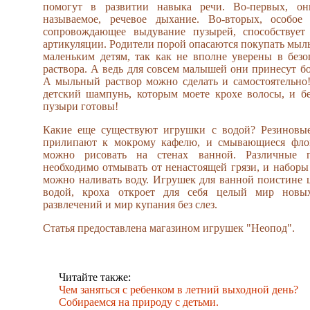
помогут в развитии навыка речи. Во-первых, он
называемое, речевое дыхание. Во-вторых, особое
сопровождающее выдувание пузырей, способствует
артикуляции. Родители порой опасаются покупать мыл
маленьким детям, так как не вполне уверены в без
раствора. А ведь для совсем малышей они принесут бо
А мыльный раствор можно сделать и самостоятельно!
детский шампунь, которым моете крохе волосы, и б
пузыри готовы!
Какие еще существуют игрушки с водой? Резиновые
прилипают к мокрому кафелю, и смывающиеся фло
можно рисовать на стенах ванной. Различные п
необходимо отмывать от ненастоящей грязи, и наборы 
можно наливать воду. Игрушек для ванной поистине ц
водой, кроха откроет для себя целый мир новы
развлечений и мир купания без слез.
Статья предоставлена магазином игрушек "Неопод".
Читайте также:
Чем заняться с ребенком в летний выходной день?
Собираемся на природу с детьми.