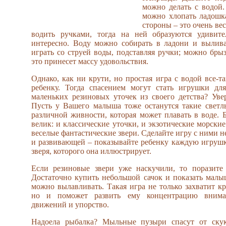
можно делать с водой.
можно хлопать ладошк
стороны – это очень ве
водить ручками, тогда на ней образуются удивит
интересно. Воду можно собирать в ладони и вылива
играть со струей воды, подставляя ручки; можно брыз
это принесет массу удовольствия.
Однако, как ни крути, но простая игра с водой все-т
ребенку. Тогда спасением могут стать игрушки дл
маленьких резиновых уточек из своего детства? Уве
Пусть у Вашего малыша тоже останутся такие светл
различной живности, которая может плавать в воде. Б
велик: и классические уточки, и экзотические морские
веселые фантастические звери. Сделайте игру с ними не
и развивающей – показывайте ребенку каждую игрушк
зверя, которого она иллюстрирует.
Если резиновые звери уже наскучили, то поразите 
Достаточно купить небольшой сачок и показать малыш
можно вылавливать. Такая игра не только захватит кр
но и поможет развить ему концентрацию внима
движений и упорство.
Надоела рыбалка? Мыльные пузыри спасут от скук