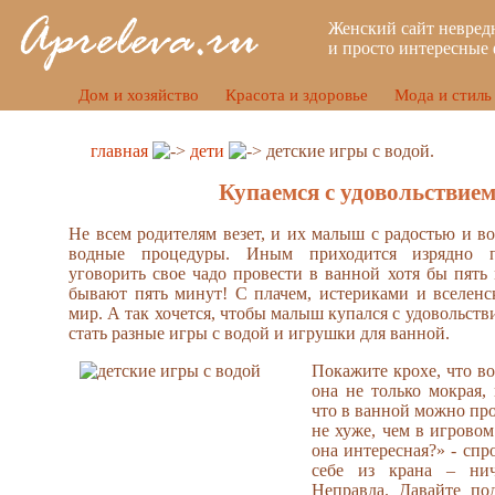
Женский сайт невред
и просто интересные 
Дом и хозяйство
Красота и здоровье
Мода и стиль
главная
дети
детские игры с водой.
Купаемся с удовольствие
Не всем родителям везет, и их малыш с радостью и в
водные процедуры. Иным приходится изрядно п
уговорить свое чадо провести в ванной хотя бы пять 
бывают пять минут! С плачем, истериками и вселенс
мир. А так хочется, чтобы малыш купался с удовольст
стать разные игры с водой и игрушки для ванной.
Покажите крохе, что вод
она не только мокрая,
что в ванной можно пр
не хуже, чем в игрово
она интересная?» - спр
себе из крана – нич
Неправда. Давайте по