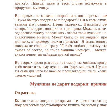
другого. Правда, даже в этом случае возможны в
приручить мужчину.
Во-первых, ты можешь попробовать поговорить с ним
"Ну-ка быстро подарил мне подарок!"! Ни в коем случ
выясни его позицию. Начни издалека... Например, ра
который не дарит подарки из принципа. Можешь даже 
одобрение такому поведению - чтобы твой мужчина не 
аналогичное мнение. Может быть, он не жадный, про
для него, к примеру, плохая примета?.. Я знала одно
никогда не говорил фразу "Я тебя люблю", потому что
сказал её сестре, её сбила машина насмерть... Может
аналогичное, ты найдешь другой выход?
Во-вторых, (если разговор не помог), ты можешь пригр
тебя ценит и ты ему нужна - он будет меняться. Ну а 
ты сама для него не важнее прошлогодней пыли - заче
Только уходить!
Мужчина не дарит подарки: причин
Он растяпа.
Бывают такие люди, с которыми все время что-то слу
подарок забыл просто-напросто купить, то забыл у знак