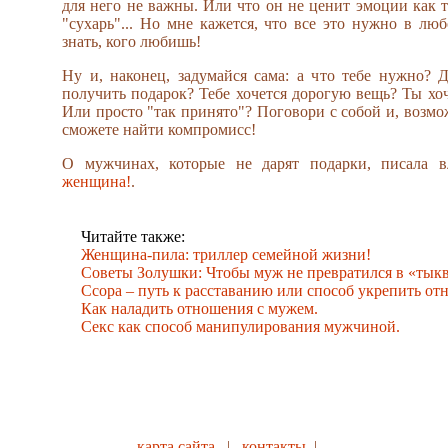
для него не важны. Или что он не ценит эмоции как т
"сухарь"... Но мне кажется, что все это нужно в люб
знать, кого любишь!
Ну и, наконец, задумайся сама: а что тебе нужно? 
получить подарок? Тебе хочется дорогую вещь? Ты хо
Или просто "так принято"? Поговори с собой и, возм
сможете найти компромисс!
О мужчинах, которые не дарят подарки, писала 
женщина!
.
Читайте также:
Женщина-пила: триллер семейной жизни!
Советы Золушки: Чтобы муж не превратился в «тыкв
Ссора – путь к расставанию или способ укрепить от
Как наладить отношения с мужем.
Секс как способ манипулирования мужчиной.
карта сайта
|
контакты
|