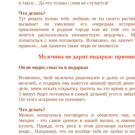
в такси... Да что только с ним не случается!
Что делать?
Тут решать только тебе: любишь ли ты своего растя
вызывает ли умиление его очередная истори
приключениях в родном городе или же тебе это п
хочется располосовать ненавистную мордочку... 
попытаться с ним поговорить. Возможно, он захочет 
правило... как правило такие люди не меняются.
Мужчина не дарит подарки: причин
Он не видит смысла в подарках
Возможно, твой мужчина рационален и далек от ром
мелочей, и подарки ему кажутся лишней тратой денег
деле, зачем искать открытку, тратить на это время и де
5 минут будет положена в самый дальний угол и забыт
Он этого искренне не понимает.
Что делать?
Можно попытаться поговорить и объяснить ему, 
эмоции - это самое ценное в нашей жизни, и именн
купить. Правда, есть риск в этом разговоре наткну
вещи... Например, что он вообще тебя не любит и п