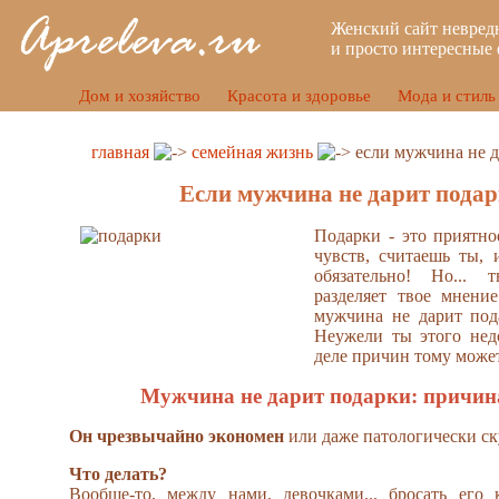
Женский сайт невред
и просто интересные 
Дом и хозяйство
Красота и здоровье
Мода и стиль
главная
семейная жизнь
если мужчина не д
Если мужчина не дарит подарк
Подарки - это приятн
чувств, считаешь ты,
обязательно! Но...
разделяет твое мнение
мужчина не дарит под
Неужели ты этого нед
деле причин тому может
Мужчина не дарит подарки: причин
Он чрезвычайно экономен
или даже патологически ск
Что делать?
Вообще-то, между нами, девочками... бросать его 