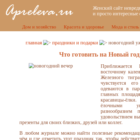
Женский сайт невред
и просто интересные 
Дом и хозяйство
Красота и здоровье
Мода и стиль
главная
праздники и подарки
новогодний у
Что готовить на Новый год
Приближается
восточному кален
Железного тигр
чувствуется ег
одеваются в па
главных площадя
красавицы-ёлки.
ёлочными у
разнообразием 
удовольствием в
презенты для своих близких, друзей или коллег.
В любом журнале можно найти полезные рекомендаци
чём и где отметить этот праздник так, чтобы действи