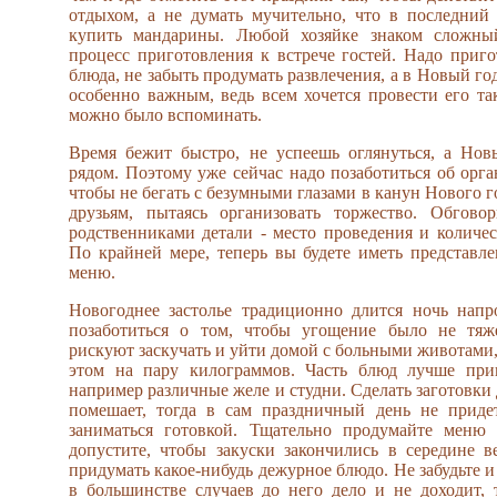
отдыхом, а не думать мучительно, что в последний
купить мандарины. Любой хозяйке знаком сложны
процесс приготовления к встрече гостей. Надо приг
блюда, не забыть продумать развлечения, а в Новый год
особенно важным, ведь всем хочется провести его та
можно было вспоминать.
Время бежит быстро, не успеешь оглянуться, а Нов
рядом. Поэтому уже сейчас надо позаботиться об орга
чтобы не бегать с безумными глазами в канун Нового г
друзьям, пытаясь организовать торжество. Обгово
родственниками детали - место проведения и количе
По крайней мере, теперь вы будете иметь представл
меню.
Новогоднее застолье традиционно длится ночь напр
позаботиться о том, чтобы угощение было не тяж
рискуют заскучать и уйти домой с больными животами
этом на пару килограммов. Часть блюд лучше приг
например различные желе и студни. Сделать заготовки 
помешает, тогда в сам праздничный день не придет
заниматься готовкой. Тщательно продумайте меню
допустите, чтобы закуски закончились в середине в
придумать какое-нибудь дежурное блюдо. Не забудьте и 
в большинстве случаев до него дело и не доходит,