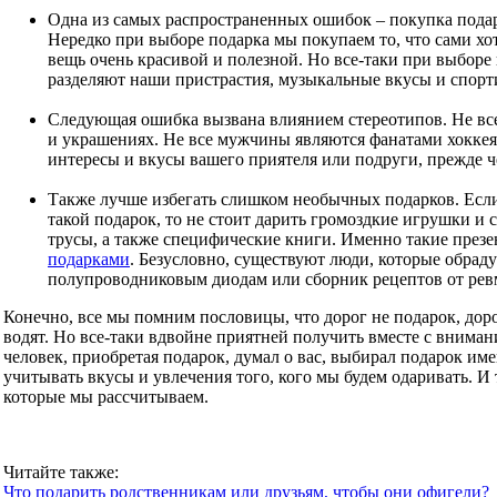
Одна из самых распространенных ошибок – покупка подарка
Нередко при выборе подарка мы покупаем то, что сами хот
вещь очень красивой и полезной. Но все-таки при выборе
разделяют наши пристрастия, музыкальные вкусы и спорт
Следующая ошибка вызвана влиянием стереотипов. Не все
и украшениях. Не все мужчины являются фанатами хоккея
интересы и вкусы вашего приятеля или подруги, прежде ч
Также лучше избегать слишком необычных подарков. Если
такой подарок, то не стоит дарить громоздкие игрушки и
трусы, а также специфические книги. Именно такие през
подарками
. Безусловно, существуют люди, которые обрад
полупроводниковым диодам или сборник рецептов от ревма
Конечно, все мы помним пословицы, что дорог не подарок, доро
водят. Но все-таки вдвойне приятней получить вместе с вниман
человек, приобретая подарок, думал о вас, выбирал подарок им
учитывать вкусы и увлечения того, кого мы будем одаривать. И
которые мы рассчитываем.
Читайте также:
Что подарить родственникам или друзьям, чтобы они офигели?