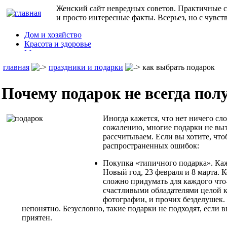
Женский сайт невредных советов. Практичные с
и просто интересные факты. Всерьез, но с чувст
Дом и хозяйство
Красота и здоровье
Мода и стиль
Дети
главная
праздники и подарки
как выбрать подарок
Семья
Праздники
Почему подарок не всегда пол
Юмор
Кулинарные рецепты
и т.д.
Иногда кажется, что нет ничего сл
сожалению, многие подарки не вы
рассчитываем. Если вы хотите, что
распространенных ошибок:
Покупка «типичного подарка». Ка
Новый год, 23 февраля и 8 марта. 
сложно придумать для каждого что-
счастливыми обладателями целой к
фотографии, и прочих безделушек.
непонятно. Безусловно, такие подарки не подходят, если 
приятен.