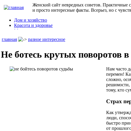
Женский сайт невредных советов. Практичные с
и просто интересные факты. Всерьез, но с чувст
Дом и хозяйство
Красота и здоровье
Мода и стиль
Дети
главная
разное интересное
Семья
Праздники
Юмор
Не ботесь крутых поворотов в
Кулинарные рецепты
и т.д.
Нам часто д
перемен! Ка
сложно, осо
решимости,
тому, кто с
Страх пе
Как утвержд
люди, спосо
быстро при
от прошлого