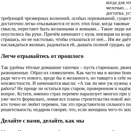
когда для э
мелочью… А 
достатка, у
требующей чрезмерных волнений, особых переживаний, сущест
достаточно легко отказываются от всех этих благ, когда таков
смысла, перестают быть желанными и живыми... Такие люди начи
опустились бы руки. Причём начинают с нуля, невзирая на возра
страшась, но не настолько, чтобы отказаться от неё... Им же да
наслаждаться жизнью, радоваться ей, дышать полной грудью, ц
Легче отрывайтесь от прошлого
Так удобны тёплые домашние тапочки – пусть старенькие, рван
разношенные. Образ их символичен. Как часто мы в жизни боим
ради чего-то нового, вроде бы и желанного, но таящего в себе н
неизвестности. И начинаются мысли: «А так ли мне уж нужны эт
работа? Не проще ли остаться при старом, проверенном и надёж
вопрос. Кстати, именно страх перемен парализует многих при у
уже чисто формально, ломая все планы строительства новой ж
кто точно не любит перемен, так это представители сильного 
решительность; недаром говорят, что, если женщина чего-то захо
Делайте с нами, делайте, как мы