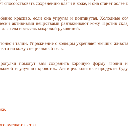
ут способствовать сохранению влаги в коже, и она станет более г
бенно красиво, если она упругая и подтянутая. Холодные об
чески активными веществами разглаживают кожу. Против скла
г для тела и массаж махровой рукавицей.
тонкой талии. Упражнение с кольцом укрепляет мышцы живота
сти на кожу специальный гель.
прогулки помогут вам сохранить хорошую форму ягодиц и
гладкой и улучшит кровоток. Антицеллюлитные продукты буду
же.
ого вмешательства.