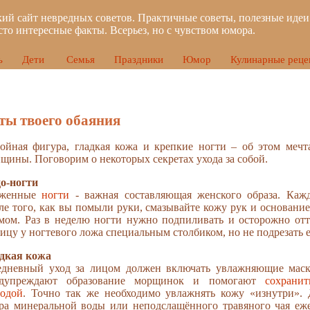
ий сайт невредных советов. Практичные советы, полезные идеи
сто интересные факты. Всерьез, но с чувством юмора.
ь
Дети
Семья
Праздники
Юмор
Кулинарные реце
ты твоего обаяния
ойная фигура, гладкая кожа и крепкие ногти – об этом мечт
щины. Поговорим о некоторых секретах ухода за собой.
о-ногти
оженные
ногти
- важная составляющая женского образа. Каж
ле того, как вы помыли руки, смазывайте кожу рук и основание
мом. Раз в неделю ногти нужно подпиливать и осторожно отт
ицу у ногтевого ложа специальным столбиком, но не подрезать е
дкая кожа
дневный уход за лицом должен включать увлажняющие мас
едупреждают образование морщинок и помогают
сохрани
одой
. Точно так же необходимо увлажнять кожу «изнутри». 
ра минеральной воды или неподслащённого травяного чая еж