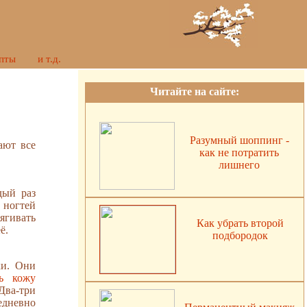
пты
и т.д.
Читайте на сайте:
Разумный шоппинг -
ают все
как не потратить
лишнего
дый раз
 ногтей
ягивать
Как убрать второй
ё.
подбородок
ки. Они
ть кожу
Два-три
едневно