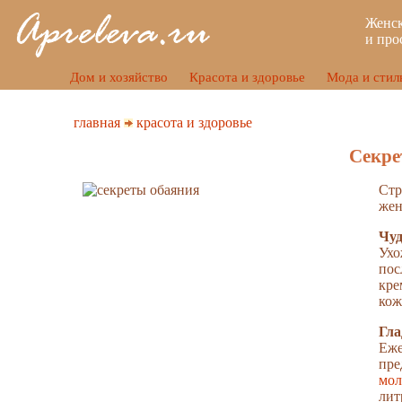
Женск
и про
Дом и хозяйство
Красота и здоровье
Мода и стил
главная
красота и здоровье
Секре
Стр
жен
Чуд
Ух
пос
кре
кож
Гла
Еже
пр
мол
лит