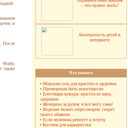
Перманентный макияж
ладкой.
– что нужно знать?
ливания
дочек и
Безопасность детей в
интернете
. После
 бёдер.
т также
Что нового:
•
Морская соль для красоты и здоровья
•
Примерным быть неинтересно
•
Блестящая кожура: красота во вред
здоровью
•
Женщина за рулем: я все могу сама!
•
Ведение бизнес-переговоров: секрет
твоего обаяния
•
Если мужчина ревнует к успеху
•
Костюм для карьеристки