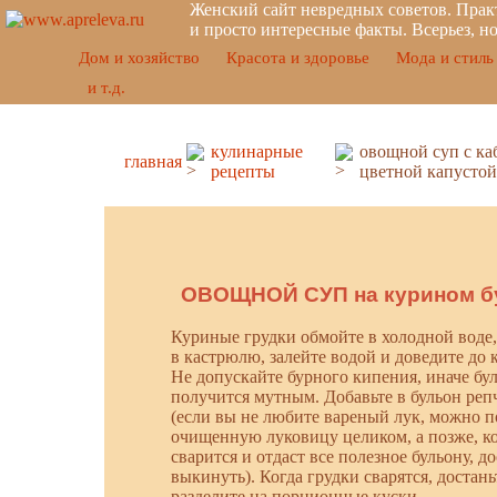
Женский сайт невредных советов. Прак
и просто интересные факты. Всерьез, н
Дом и хозяйство
Красота и здоровье
Мода и стиль
и т.д.
кулинарные
овощной суп с ка
главная
рецепты
цветной капустой
ОВОЩНОЙ СУП на курином б
Куриные грудки обмойте в холодной воде
в кастрюлю, залейте водой и доведите до 
Не допускайте бурного кипения, иначе бу
получится мутным. Добавьте в бульон реп
(если вы не любите вареный лук, можно 
очищенную луковицу целиком, а позже, ко
сварится и отдаст все полезное бульону, до
выкинуть). Когда грудки сварятся, достань
разделите на порционные куски.