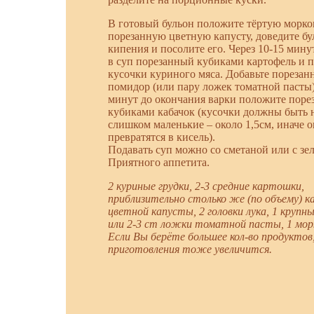
В готовый бульон положите тёртую морко
порезанную цветную капусту, доведите бу
кипения и посолите его. Через 10-15 мину
в суп порезанный кубиками картофель и 
кусочки куриного мяса. Добавьте пореза
помидор (или пару ложек томатной пасты).
минут до окончания варки положите пор
кубиками кабачок (кусочки должны быть 
слишком маленькие – около 1,5см, иначе 
превратятся в кисель).
Подавать суп можно со сметаной или с зе
Приятного аппетита.
2 куриные грудки, 2-3 средние картошки,
приблизительно столько же (по объему) к
цветной капусты, 2 головки лука, 1 крупн
или 2-3 ст ложки томатной пасты, 1 мор
Если Вы берёте большее кол-во продуктов
приготовления тоже увеличится.