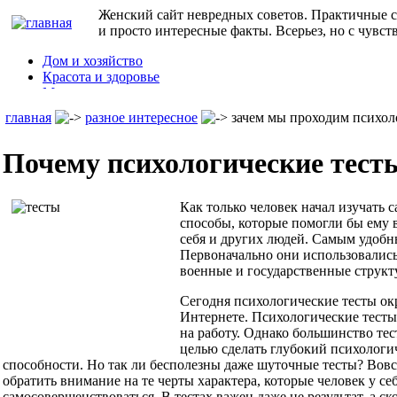
Женский сайт невредных советов. Практичные с
и просто интересные факты. Всерьез, но с чувст
Дом и хозяйство
Красота и здоровье
Мода и стиль
Дети
главная
разное интересное
зачем мы проходим психол
Семья
Праздники
Почему психологические тест
Юмор
Кулинарные рецепты
и т.д.
Как только человек начал изучать 
способы, которые помогли бы ему 
себя и других людей. Самым удобн
Первоначально они использовались
военные и государственные структ
Сегодня психологические тесты ок
Интернете. Психологические тесты
на работу. Однако большинство тес
целью сделать глубокий психологи
способности. Но так ли бесполезны даже шуточные тесты? Вовсе 
обратить внимание на те черты характера, которые человек у се
самосовершенствоваться. В тестах важен даже не результат, а с