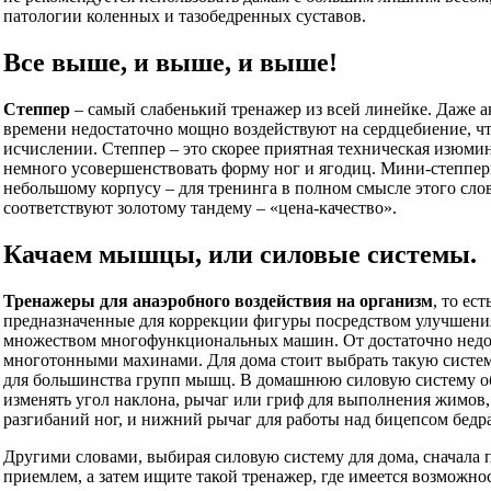
патологии коленных и тазобедренных суставов.
Все выше, и выше, и выше!
Степпер
– самый слабенький тренажер из всей линейке. Даже 
времени недостаточно мощно воздействуют на сердцебиение, ч
исчислении. Степпер – это скорее приятная техническая изюмин
немного усовершенствовать форму ног и ягодиц. Мини-степпер
небольшому корпусу – для тренинга в полном смысле этого сло
соответствуют золотому тандему – «цена-качество».
Качаем мышцы, или силовые системы.
Тренажеры для анаэробного воздействия на организм
, то ес
предназначенные для коррекции фигуры посредством улучшения
множеством многофункциональных машин. От достаточно недо
многотонными махинами. Для дома стоит выбрать такую систему
для большинства групп мышц. В домашнюю силовую систему об
изменять угол наклона, рычаг или гриф для выполнения жимов,
разгибаний ног, и нижний рычаг для работы над бицепсом бедр
Другими словами, выбирая силовую систему для дома, сначала 
приемлем, а затем ищите такой тренажер, где имеется возможн