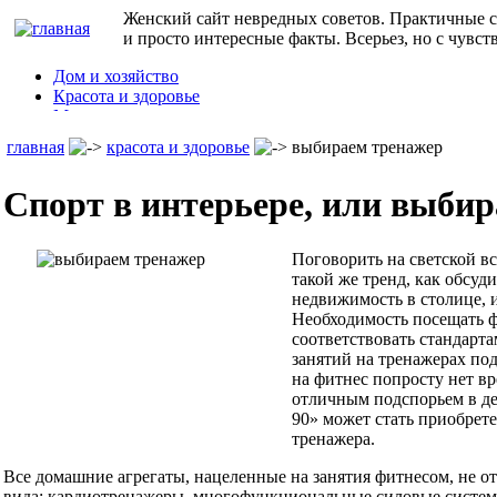
Женский сайт невредных советов. Практичные с
и просто интересные факты. Всерьез, но с чувст
Дом и хозяйство
Красота и здоровье
Мода и стиль
Дети
главная
красота и здоровье
выбираем тренажер
Семья
Праздники
Спорт в интерьере, или выбир
Юмор
Кулинарные рецепты
и т.д.
Поговорить на светской вс
такой же тренд, как обсуди
недвижимость в столице, 
Необходимость посещать ф
соответствовать стандарта
занятий на тренажерах под
на фитнес попросту нет вр
отличным подспорьем в де
90» может стать приобрет
тренажера.
Все домашние агрегаты, нацеленные на занятия фитнесом, не от
вида: кардиотренажеры, многофункциональные силовые систе