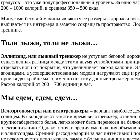
градусов – это уже полупрофессиональный уровень. За одно час
200 – 1000 калорий, в среднем 350 – 500 ккал.
Минусами беговой махины являются ее размеры – дорожка роско
выбиваться из интерьера и заметно сокращать пространство. 
тренинге.
Толи лыжи, толи не лыжи…
Эллипсоид, или лыжный тренажер
не уступает беговой дорож
существенная разница между этими двумя устройствами принци
отрывать ноги от покрытия, что увеличивает расход калорий. Э
ягодицами, а усовершенствованные модели нагружают еще и р
производят крайне мало, именно поэтому данные тренажер немн
Расход калорий от 200 – 700 единиц в час.
Мы едем, едем, едем…
Велоэргонометры или велотренажеры
– вариант наиболее де
солнцем. В свободное от занятий время велотренажер, отличн
крупногабаритного белья, легко может быть перенесен на балко
электропитанию. Однако, с точки зрения уменьшения объемов 
и эллипсоидам. Средний расход калорий за час интенсивной пое
не рекомендуется использовать дамам с большим лишним весом,