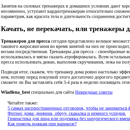
Занятия на силовых тренажерах в домашних условиях дают хоро
несомненно, уступают кардиотренажерам относительно снижения
параметрам, как красота тела и длительность сохранения достиг
Качать, не перекачать, или тренажеры д
Тренажеров для пресса
сегодня представлено великое множест
такового жиросжигания во время занятий на них не происходит
весьма посредственная. Тренажеры для пресса – своеобразные к
использовалась и мягко сказать атрофировалась. Всем остальным
пресса использовать диван, выполняя скручивания, лежа на пол
Подводя итог, скажем, что тренажер дома ровно настолько эффе
нем, потому перед покупкой этого достаточно дорогого предмет
сможете ли Вы заставлять себя 3-4 раза в неделю посвящать эт
Wladlena_best
специально для сайта
Невредные советы
Читайте также:
5 самых распространенных отговорок, чтобы не заниматься 
Фитнес дома: дневник, обруч, скакалка и немного усердия.
Гимнастика для лица или подтяжка без хирургического вмеш
Как помочь ножкам при варикозе?