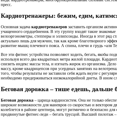
пресс.
Кардиотренажеры: бежим, едим, катимс
Основная задача
кардиотренажеров
заставить организм актив
учащенного сердцебиения. В эту группу входят такие знакомы
велоэргонометры, степперы и эллипсоиды. Иногда в этот ряд ст
актуально лишь для мужчин, так как кроме благотворного эффе
развитие мышц плечевого пояса. А спина, плечи и грудь «аля Те
Все эти фитнес устройства позволяют ходить, бегать, якобы по
используя всего два квадратных метра жилой площади. Кардио
снизить индекс массы тела, и изгнать жирок из организма. Де
массу, кроме квадрицепсов при усердных занятиях на велотрена
того, чтобы результаты не заставили себя ждать вкупе с регу
необходимо придерживаться низкокалорийной диеты. В ином слу
Беговая дорожка – тише едешь, дальше 
Беговая дорожка
– царица кардиосистем. Она не только обеспе
широкие возможности для маневров со скоростью и вектором дв
колеблется в районе центнера, могут ритмично и безопасно для с
продвинутые фитнес-леди – бегать трусцой. Высший пилотаж –