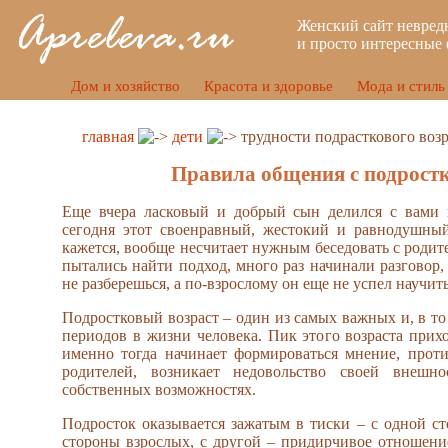
Женский сайт невред
и просто интересные 
Дом и хозяйство
Красота и здоровье
Мода и стиль
главная
дети
трудности подрасткового возр
Правила общения с подрост
Еще вчера ласковый и добрый сын делился с вами 
сегодня этот своенравный, жестокий и равнодушный
кажется, вообще несчитает нужным беседовать с родит
пытались найти подход, много раз начинали разговор,
не разберешься, а по-взрослому он еще не успел научить
Подростковый возраст – один из самых важных и, в то
периодов в жизни человека. Пик этого возраста прихо
именно тогда начинает формироваться мнение, прот
родителей, возникает недовольство своей внешн
собственных возможностях.
Подросток оказывается зажатым в тиски – с одной ст
стороны взрослых, с другой – придирчивое отношение