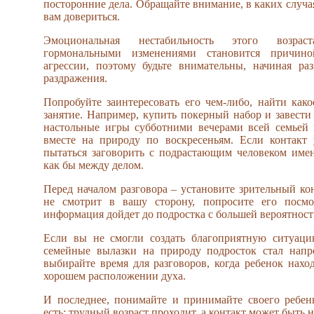
посторонние дела. Обращайте внимание, в каких случа
вам довериться.
Эмоциональная нестабильность этого возраст
гормональными изменениями становится причино
агрессии, поэтому будьте внимательны, начиная ра
раздражения.
Попробуйте заинтересовать его чем-либо, найти како
занятие. Например, купить покерный набор и завести
настольные игры субботними вечерами всей семьей 
вместе на природу по воскресеньям. Если контакт 
пытаться заговорить с подрастающим человеком име
как бы между делом.
Перед началом разговора – установите зрительный кон
не смотрит в вашу сторону, попросите его посмо
информация дойдет до подростка с большей вероятност
Если вы не смогли создать благоприятную ситуацию
семейные вылазки на природу подросток стал напро
выбирайте время для разговоров, когда ребенок наход
хорошем расположении духа.
И последнее, понимайте и принимайте своего ребен
есть: трудный возраст проходит, а контакт может быть н