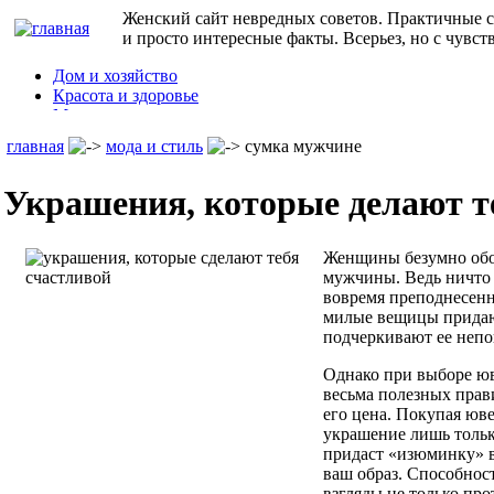
Женский сайт невредных советов. Практичные с
и просто интересные факты. Всерьез, но с чувст
Дом и хозяйство
Красота и здоровье
Мода и стиль
Дети
главная
мода и стиль
сумка мужчине
Семья
Праздники
Украшения, которые делают т
Юмор
Кулинарные рецепты
и т.д.
Женщины безумно обож
мужчины. Ведь ничто 
вовремя преподнесенно
милые вещицы придаю
подчеркивают ее непо
Однако при выборе юв
весьма полезных прав
его цена. Покупая юв
украшение лишь тольк
придаст «изюминку» в
ваш образ. Способнос
взгляды не только пр