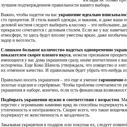
лучшим подтверждением правильности вашего выбора.
Важно, чтобы надетое на вас
украшение идеально вписывалос
сто процентов. И стиль вашей одежды, и макияж, и даже ваша п
деловой костюм следует выбирать классику – это небольшие, д
прекрасно сочетаются с деловым стилем. Если же у вас намеча
атмосфере, то здесь будут вполне уместны яркие, даже необычн
задор и веселость.
Слишком большое количество надетых одновременно украшен
показателем скорее плохого вкуса
, нежели признаком процвета
имеющиеся у вас дома украшения сразу, иначе впечатления о в
испорчены. Еще Коко Шанель утверждала, что изящество и эле
их отменное качество. И правильным будет убрать что-нибудь из
Правильно носить украшения – это еще и умение
гармонично с
золотые изделия и серебряные. Чтобы проблема сочетаемости у
украшения в наборе, конечно, если есть финансовая возможност
Подбирать украшения нужно в соответствии с возрастом
. М
перстни с огромными камнями вряд ли способны подчеркнуть м
утонченность и неотразимость. Скорее всего, что такие вещич
подчеркнут ее женственность и загадочность.
Заказывая украшения в подарок или покупая их, следует помнит